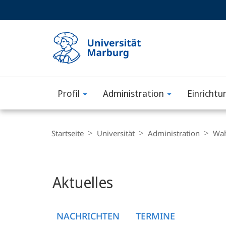
Service-
HIGH-CONTRAST VERSION
SUCHE UND SUCHERGEBNIS
Navigation
Haupt-
Navigation
Profil
Administration
Einrichtu
Philipps-
Universität
Breadcrumb-
Navigation
Startseite
Universität
Administration
Wah
Marburg
Hauptinhalt
Aktuelles
NACHRICHTEN
TERMINE