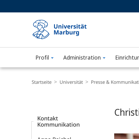
Service-
HIGH-CONTRAST VERSION
SUCHE UND SUCHERGEBNIS
Navigation
Haupt-
Navigation
Profil
Administration
Einrichtu
Philipps-
Universität
Breadcrumb-
Navigation
Startseite
Universität
Presse & Kommunikat
Marburg
Content-
Navigation
Chris
Kontakt
Kommunikation