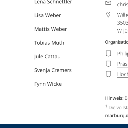
Lena Schnettler
chr
Wilh
Lisa Weber
350
Mattis Weber
W|02
Organisati
Tobias Muth
Phil
Jule Cattau
Präs
Svenja Cremers
Hoch
Fynn Wicke
Hinweis:
B
1
Die volls
marburg.