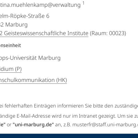
1
istina.muehlenkamp@verwaltung
elm-Röpke-Straße 6
32
Marburg
 Geisteswissenschaftliche Institute
(Raum: 00023)
onseinheit
ipps-Universität Marburg
idium (P)
schulkommunikation (HK)
ei fehlerhaften Einträgen informieren Sie bitte den zuständi
tändige E-Mail-Adresse wird nur im Intranet gezeigt. Um sie z
de"
or
"uni-marburg.de"
an, z.B. musterfr@staff.uni-marburg