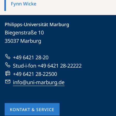
Fynn Wicke
Kontakt
Kontaktinformationen
Philipps-Universität Marburg
Philipps-
und
Biegenstraße 10
Universität
Informationen
35037
Marburg
Marburg
zur
+49 6421 28-20
Website
Stud-i-fon +49 6421 28-22222
+49 6421 28-22500
info@uni-marburg.de
KONTAKT & SERVICE