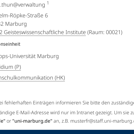
1
n.thun@verwaltung
elm-Röpke-Straße 6
32
Marburg
 Geisteswissenschaftliche Institute
(Raum: 00021)
onseinheit
ipps-Universität Marburg
idium (P)
schulkommunikation (HK)
ei fehlerhaften Einträgen informieren Sie bitte den zuständi
tändige E-Mail-Adresse wird nur im Intranet gezeigt. Um sie z
de"
or
"uni-marburg.de"
an, z.B. musterfr@staff.uni-marburg