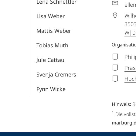
Lena Schnettler
elle
Wilh
Lisa Weber
350
Mattis Weber
W|02
Organisati
Tobias Muth
Phil
Jule Cattau
Präs
Svenja Cremers
Hoch
Fynn Wicke
Hinweis:
B
1
Die volls
marburg.