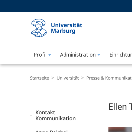
Service-
HIGH-CONTRAST VERSION
SUCHE UND SUCHERGEBNIS
Navigation
Haupt-
Navigation
Profil
Administration
Einrichtu
Philipps-
Universität
Breadcrumb-
Navigation
Startseite
Universität
Presse & Kommunikat
Marburg
Content-
Navigation
Ellen
Kontakt
Kommunikation