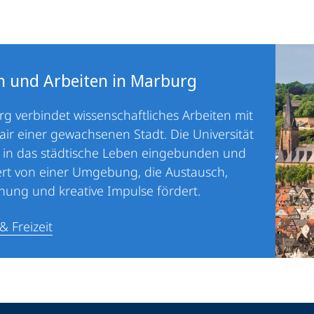
n und Arbeiten in Marburg
g verbindet wissenschaftliches Arbeiten mit
air einer gewachsenen Stadt. Die Universität
g in das städtische Leben eingebunden und
iert von einer Umgebung, die Austausch,
ung und kreative Impulse fördert.
& Freizeit