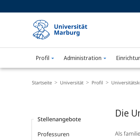
Service-
HIGH-CONTRAST VERSION
SUCHE UND SUCHERGEBNIS
Navigation
Haupt-
Navigation
Profil
Administration
Einrichtu
Philipps-
Universität
Breadcrumb-
Navigation
Startseite
Universität
Profil
Universitäts­k
Marburg
Content-
Navigation
Hauptinhal
Die Un
Stellenangebote
Als famil
Professuren