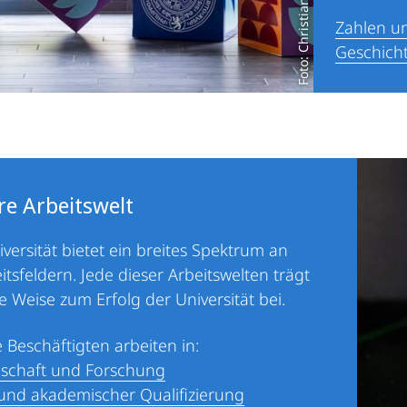
Foto: Christian Stein
Zahlen u
Geschicht
re Arbeitswelt
iversität bietet ein breites Spektrum an
itsfeldern. Jede dieser Arbeitswelten trägt
re Weise zum Erfolg der Universität bei.
 Beschäftigten arbeiten in:
schaft und Forschung
und akademischer Qualifizierung