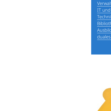
Verwal
IT und
Techni
Biblio
Ausbil
duales