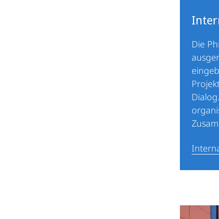
Inter
Die Phi
ausger
einge
Projek
Dialog.
organi
Zusamm
Intern