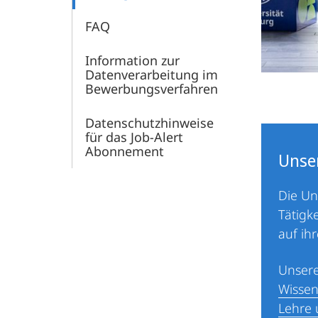
FAQ
Information zur
Datenverarbeitung im
Bewerbungsverfahren
Datenschutzhinweise
für das Job-Alert
Abonnement
Unse
Die Un
Tätigke
auf ih
Unsere
Wissen
Lehre 