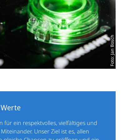
Foto: Jan Bosch
 Werte
 für ein respektvolles, vielfältiges und
 Miteinander. Unser Ziel ist es, allen
 gleiche Chancen zu eröffnen und ein