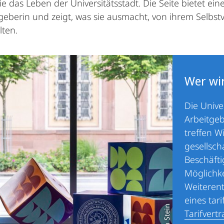
e das Leben der Universitätsstadt. Die Seite bietet ei
tgeberin und zeigt, was sie ausmacht, von ihrem Selbstve
lten.
Wer wir
Die Unive
Arbeitgeb
treffen W
gesellsch
Beschäfti
Möglichke
Weiterent
eines tar
Tarifvert