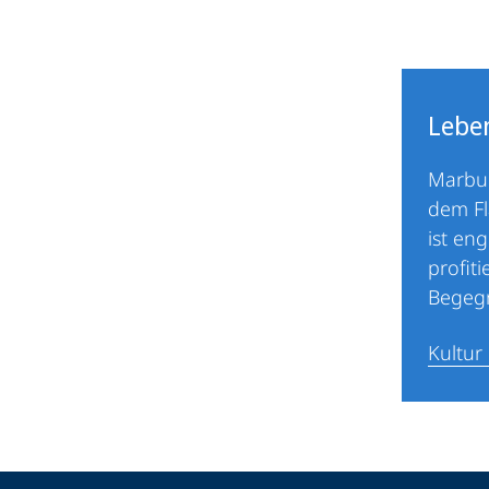
Lebe
Marbur
dem Fl
ist en
profit
Begegn
Kultur 