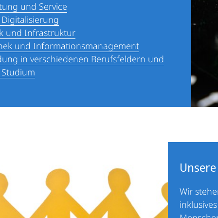
tung und Service
 Digitalisierung
k und Infrastruktur
thek und Informationsmanagement
dung in verschiedenen Berufsfeldern und
 Studium
Unsere
Wir stehen
inklusives
Menschen