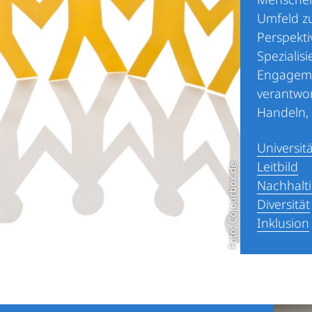
Umfeld zu
Perspekti
Spezialis
Engageme
verantwo
Handeln, 
Universit
Leitbild
Foto: Colourbox.de
Nachhalti
Diversität
Inklusion