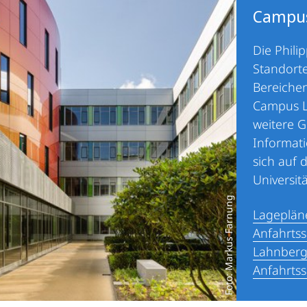
Campus
Die Phili
Standorte
Bereiche
Campus L
weitere G
Informati
sich auf 
Universitä
Foto: Markus Farnung
Lageplän
Anfahrts
Lahnber
Anfahrtss