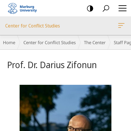
mobile
navigation
Center for Conflict Studies
Breadcrumb-
Home
Center for Conflict Studies
The Center
Staff Pa
Navigation
Prof. Dr. Darius Zifonun