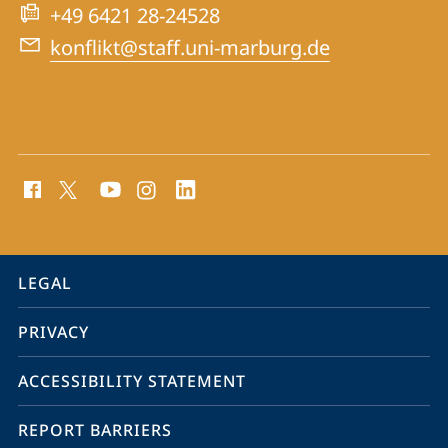
Studies
+49 6421 28-24528
konflikt@staff.uni-marburg.de
social
media
contact
information
service
LEGAL
navigation
PRIVACY
ACCESSIBILITY STATEMENT
REPORT BARRIERS