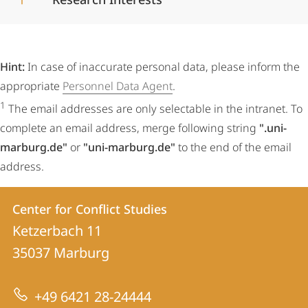
Hint:
In case of inaccurate personal data, please inform the
appropriate
Personnel Data Agent
.
1
The email addresses are only selectable in the intranet. To
complete an email address, merge following string
".uni-
marburg.de"
or
"uni-marburg.de"
to the end of the email
address.
Contact
Contact
Center for Conflict Studies
details
Ketzerbach 11
Center
35037
Marburg
for
Conflict
+49 6421 28-24444