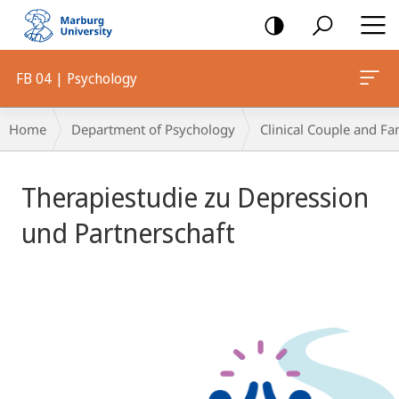
mobile
navigation
FB 04 | Psychology
Breadcrumb-
Home
Department of Psychology
Clinical Couple and Fa
Navigation
Main
Therapiestudie zu Depression
Content
und Partnerschaft