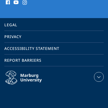
media
contact
information
service
LEGAL
navigation
PRIVACY
ACCESSIBILITY STATEMENT
REPORT BARRIERS