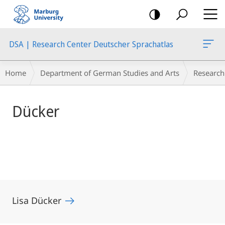
mobile
navigation
DSA | Research Center Deutscher Sprachatlas
Main
Breadcrumb-
Home
Department of German Studies and Arts
Research
Content
Navigation
Dücker
Lisa Dücker