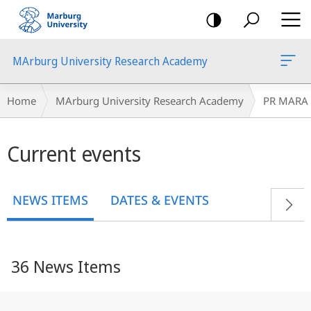
mobile
navigation
MArburg University Research Academy
Breadcrumb-
Home
MArburg University Research Academy
PR MARA
Navigation
Main
Current events
content
NEWS ITEMS
DATES & EVENTS
36 News Items