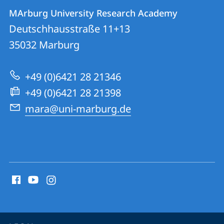
Contact
Contact
MArburg University Research Academy
details
Deutschhausstraße 11+13
MArburg
35032
Marburg
University
Research
+49 (0)6421 28 21346
Academy
+49 (0)6421 28 21398
mara@uni-marburg.de
social
media
contact
information
service