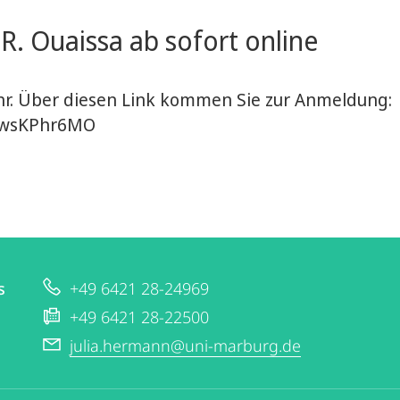
 R. Ouaissa ab sofort online
Uhr. Über diesen Link kommen Sie zur Anmeldung:
AHwsKPhr6MO
s
+49 6421 28-24969
+49 6421 28-22500
julia.hermann@uni-marburg.de