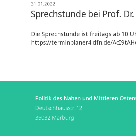
31.01.2022
und
Sprechstunde bei Prof. Dr.
Mittleren
Die Sprechstunde ist freitags ab 10 
Ostens
https://terminplaner4.dfn.de/AcI9t
Kontakt
Kontaktinformationen
und
Politik des Nahen und Mittleren Osten
Politik
Deutschhausstr. 12
Informationen
des
35032
Marburg
zur
Nahen
und
Website