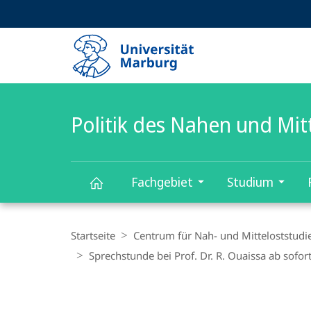
Service-
HIGH-CONTRAST VERSION
SUCHE UND SUCHERGEBNIS
Navigation
Haupt-
Navigation
Politik des Nahen und Mit
Fachgebiet
Studium
Politik
Breadcrumb-
Navigation
Startseite
Centrum für Nah- und Mitteloststudi
des
Sprechstunde bei Prof. Dr. R. Ouaissa ab sofor
Nahen