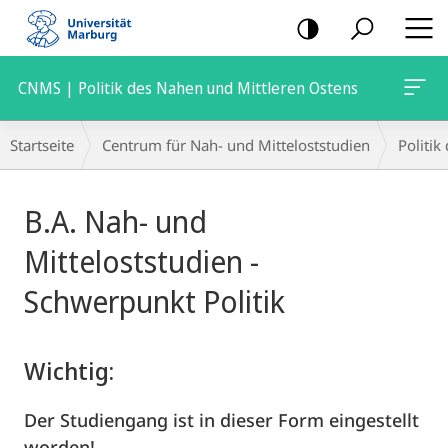
Mobile-
Navigation
CNMS | Politik des Nahen und Mittleren Ostens
Breadcrumb-
Startseite
Centrum für Nah- und Mitteloststudien
Politik
Navigation
Hauptinhalt
B.A. Nah- und
Mitteloststudien -
Schwerpunkt Politik
Wichtig:
Der Studiengang ist in dieser Form eingestellt
worden!