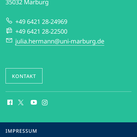
Informationen
35032
Marburg
Nahen
zur
und
+49 6421 28-24969
Website
Mittleren
+49 6421 28-22500
Ostens
julia.hermann@uni-marburg.de
KONTAKT
Social
Media
Kontakte
Service-
IMPRESSUM