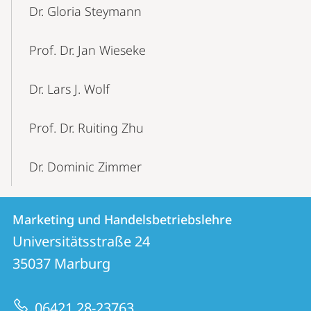
Dr. Gloria Steymann
Prof. Dr. Jan Wieseke
Dr. Lars J. Wolf
Prof. Dr. Ruiting Zhu
Dr. Dominic Zimmer
Kontakt
Kontaktinformationen
Marketing und Handelsbetriebslehre
Marketing
und
Universitätsstraße 24
und
Informationen
35037
Marburg
Handelsbetriebslehre
zur
06421 28-23763