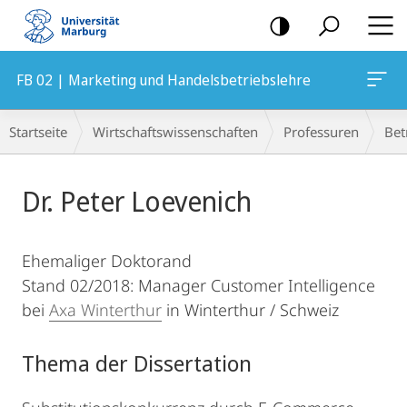
Mobile-
Navigation
FB 02 | Marketing und Handelsbetriebslehre
Breadcrumb-
Startseite
Wirtschaftswissenschaften
Professuren
Bet
Navigation
Hauptinhalt
Dr. Peter Loevenich
Ehemaliger Doktorand
Stand 02/2018: Manager Customer Intelligence
bei
Axa Winterthur
in Winterthur / Schweiz
Thema der Dissertation