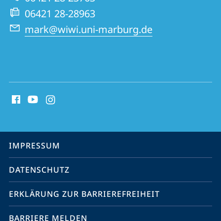
Website
06421 28-28963
mark@wiwi.uni-marburg.de
Social
Media
Kontakte
Service-
IMPRESSUM
Navigation
DATENSCHUTZ
ERKLÄRUNG ZUR BARRIEREFREIHEIT
BARRIERE MELDEN