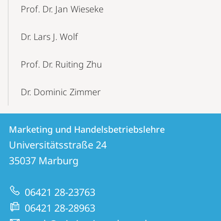
Prof. Dr. Jan Wieseke
Dr. Lars J. Wolf
Prof. Dr. Ruiting Zhu
Dr. Dominic Zimmer
Kontakt
Kontaktinformationen
Marketing und Handelsbetriebslehre
Marketing
und
Universitätsstraße 24
und
Informationen
35037
Marburg
Handelsbetriebslehre
zur
06421 28-23763
Website
06421 28-28963