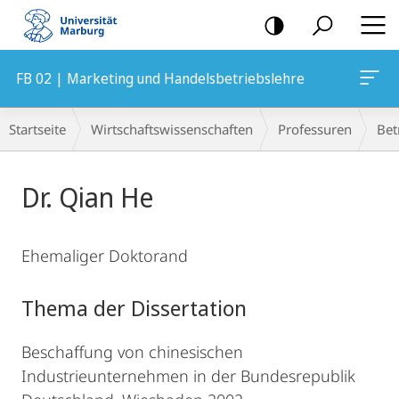
Mobile-
Navigation
FB 02 | Marketing und Handelsbetriebslehre
Breadcrumb-
Startseite
Wirtschaftswissenschaften
Professuren
Bet
Navigation
Hauptinhalt
Dr. Qian He
Ehemaliger Doktorand
Thema der Dissertation
Beschaffung von chinesischen
Industrieunternehmen in der Bundesrepublik