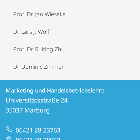
Prof. Dr. Jan Wieseke
Dr. Lars J. Wolf
Prof. Dr. Ruiting Zhu
Dr. Dominic Zimmer
Kontakt
Kontaktinformationen
Marketing und Handelsbetriebslehre
Marketing
und
Universitätsstraße 24
und
Informationen
35037
Marburg
Handelsbetriebslehre
zur
06421 28-23763
Website