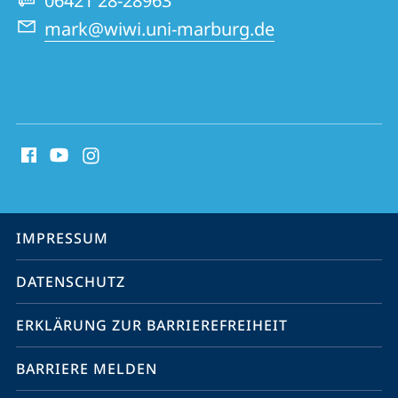
06421 28-28963
mark@wiwi.uni-marburg.de
Social
Media
Kontakte
Service-
IMPRESSUM
Navigation
DATENSCHUTZ
ERKLÄRUNG ZUR BARRIEREFREIHEIT
BARRIERE MELDEN