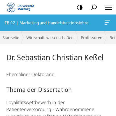
Mobile-
Navigation
FB 02 | Marketing und Handelsbetriebslehre
Breadcrumb-
Startseite
Wirtschaftswissenschaften
Professuren
Bet
Navigation
Hauptinhalt
Dr. Sebastian Christian Keßel
Ehemaliger Doktorand
Thema der Dissertation
Loyalitätswettbewerb in der
Patientenversorgung - Wahrgenommene