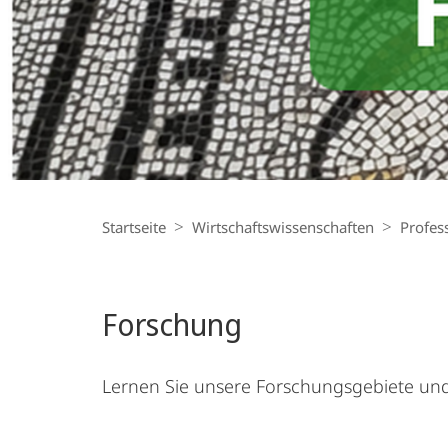
Breadcrumb-
Navigation
Startseite
Wirtschaftswissenschaften
Profes
Forschung
Lernen Sie unsere Forschungsgebiete un