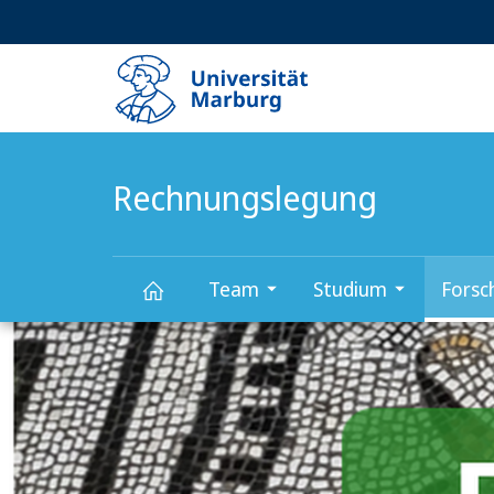
Service-
HIGH-CONTRAST VERSION
SUCHE UND SUCHERGEBNIS
Navigation
Haupt-
Navigation
Rechnungslegung
Team
Studium
Forsc
Hauptinhalt
Rechnungslegung