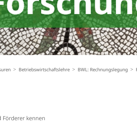
suren
Betriebs­wirt­schaftslehre
BWL: Rechnungslegung
d Förderer kennen