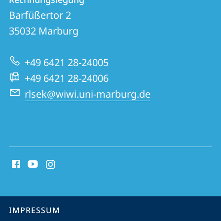
Rechnungslegung
und
Barfüßertor 2
Informationen
35032
Marburg
zur
+49 6421 28-24005
Website
+49 6421 28-24006
rlsek@wiwi.uni-marburg.de
Social
Media
Kontakte
Service-
IMPRESSUM