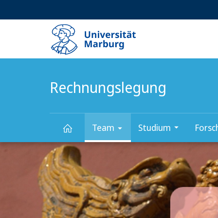
Service-
HIGH-CONTRAST VERSION
SUCHE UND SUCHERGEBNIS
Navigation
Haupt-
Navigation
Rechnungslegung
Team
Studium
Forsc
Hauptinhalt
Rechnungslegung