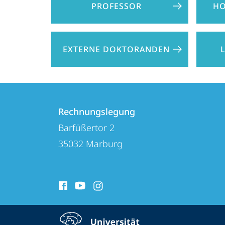
PROFESSOR
HO
EXTERNE DOKTORANDEN
Kontakt
Kontaktinformationen
und
Rechnungslegung
Rechnungslegung
Barfüßertor 2
Informationen
35032
Marburg
zur
Website
Social
Media
Kontakte
Service-
Kontaktinformationen auskla