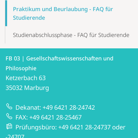
Praktikum und Beurlaubung - FAQ für
Studierende
Studienabschlussphase - FAQ für Studierende
Kontakt
Kontaktinformationen
FB 03 | Gesellschaftswissenschaften und
FB
und
Philosophie
03
Informationen
Ketzerbach 63
|
35032
Marburg
zur
Gesellschaftswissenschaften
Website
und
Dekanat: +49 6421 28-24742
Philosophie
FAX: +49 6421 28-25467
Prüfungsbüro: +49 6421 28-24737 oder
-24707