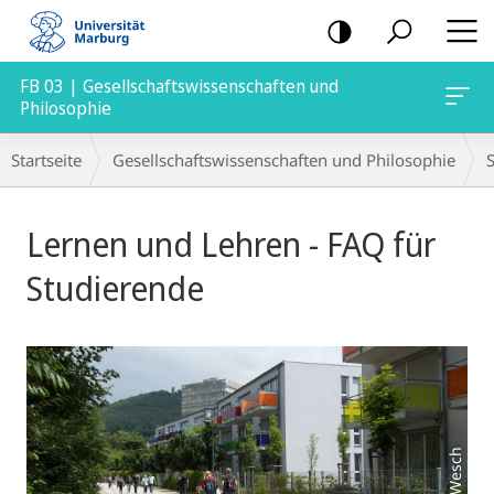
Mobile-
Navigation
FB 03 | Gesellschaftswissenschaften und
Philosophie
Breadcrumb-
Startseite
Gesellschaftswissenschaften und Philosophie
Navigation
Hauptinhalt
Lernen und Lehren - FAQ für
Studierende