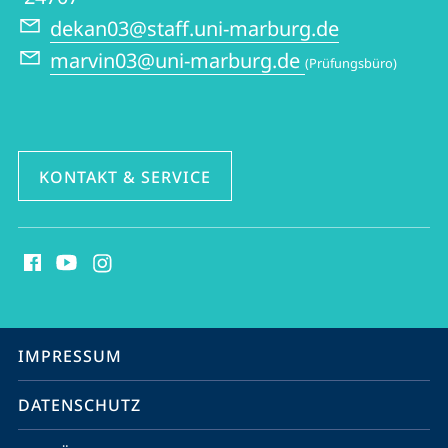
dekan03@staff.uni-marburg.de
marvin03@uni-marburg.de
(Prüfungsbüro)
KONTAKT & SERVICE
Social
Media
Kontakte
Service-
IMPRESSUM
Navigation
DATENSCHUTZ