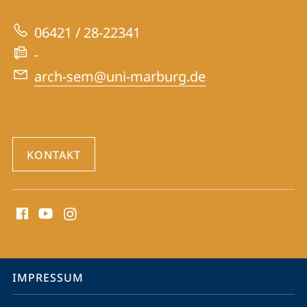
zur
06421 / 28-22341
Website
-
arch-sem@uni-marburg.de
KONTAKT
Social
Media
Kontakte
Service-
IMPRESSUM
Navigation