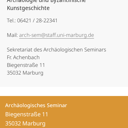
Kunstgeschichte
Tel.: 06421 / 28-22341
Mail:
arch-sem@staff.uni-marburg.de
Sekretariat des Archäologischen Seminars
Fr. Achenbach
Biegenstraße 11
35032 Marburg
Kontakt
Kontaktinformationen
Archäologisches Seminar
Archäologisches
und
Biegenstraße 11
Seminar
Informationen
35032
Marburg