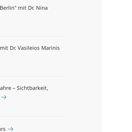
erlin" mit Dr. Nina
it Dr. Vasileios Marinis
hre – Sichtbarkeit,
)
ars