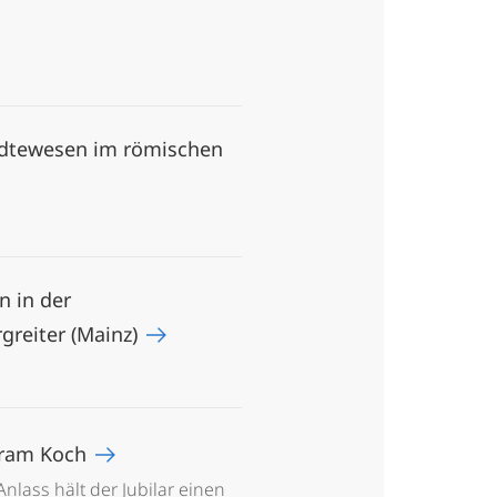
tädtewesen im römischen
n in der
greiter (Mainz)
ntram Koch
Anlass hält der Jubilar einen