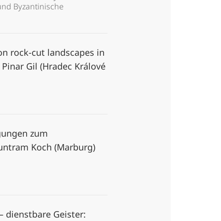
und Byzantinische
n rock-cut landscapes in
n Pinar Gil (Hradec Králové
egungen zum
 Guntram Koch (Marburg)
 dienstbare Geister: