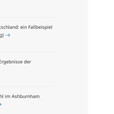
chland: ein Fallbeispiel
rg)
Ergebnisse der
ahl im Ashburnham