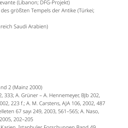
evante (Libanon; DFG-Projekt)
des größten Tempels der Antike (Türkei;
reich Saudi Arabien)
and 2 (Mainz 2000)
002, 333; A. Grüner – A. Hennemeyer, BJb 202,
2002, 223 f.; A. M. Carstens, AJA 106, 2002, 487
lleten 67 sayı 249, 2003, 561–565; A. Naso,
, 2005, 202–205
n Karien, Istanbuler Forschungen Band 49