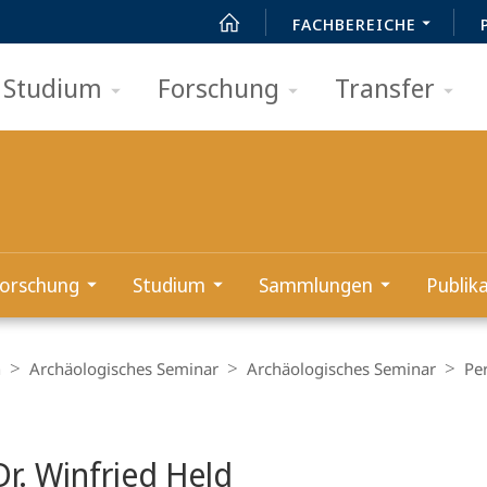
FACHBEREICHE
Studium
Forschung
Transfer
orschung
Studium
Sammlungen
Publik
n
Archäologisches Seminar
Archäologisches Seminar
Pe
t
Dr. Winfried Held