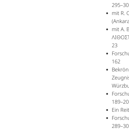
295–30
mit R. 
(Ankar
mit A. 
ΛΙΘΟΣΤΡ
23
Forschu
162
Bekrönu
Zeugni
Würzbu
Forschu
189–20
Ein Rei
Forschu
289–30