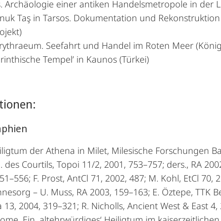
. Archäologie einer antiken Handelsmetropole in der L
nuk Taş in Tarsos. Dokumentation und Rekonstruktion 
ojekt)
rythraeum. Seefahrt und Handel im Roten Meer (König
rinthische Tempel’ in Kaunos (Türkei)
tionen:
phien
ligtum der Athena in Milet, Milesische Forschungen B
 J. des Courtils, Topoi 11/2, 2001, 753–757; ders., RA 2
51–556; F. Prost, AntCl 71, 2002, 487; M. Kohl, EtCl 70, 
Ohnesorg – U. Muss, RA 2003, 159–163; E. Öztepe, TTK Be
 13, 2004, 319–321; R. Nicholls, Ancient West & East 4
me. Ein ‚altehrwürdiges‘ Heiligtum im kaiserzeitliche