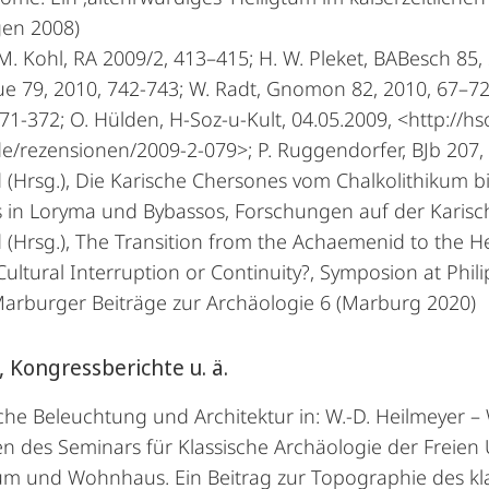
gen 2008)
 M. Kohl, RA 2009/2, 413–415; H. W. Pleket, BABesch 85, 
ue 79, 2010, 742-743; W. Radt, Gnomon 82, 2010, 67–72;
71-372; O. Hülden, H-Soz-u-Kult, 04.05.2009, <http://hs
de/rezensionen/2009-2-079>; P. Ruggendorfer, BJb 207,
 (Hrsg.), Die Karische Chersones vom Chalkolithikum bis
s in Loryma und Bybassos, Forschungen auf der Karis
 (Hrsg.), The Transition from the Achaemenid to the Hel
: Cultural Interruption or Continuity?, Symposion at Ph
Marburger Beiträge zur Archäologie 6 (Marburg 2020)
, Kongressberichte u. ä.
che Beleuchtung und Architektur in: W.-D. Heilmeyer – W
en des Seminars für Klassische Archäologie der Freien 
um und Wohnhaus. Ein Beitrag zur Topographie des klas