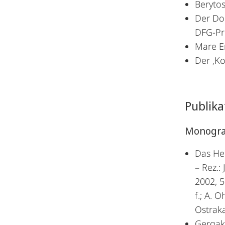
Berytos
Der Do
DFG-Pr
Mare E
Der ‚Ko
Publika
Monogra
Das Hei
– Rez.:
2002, 5
f.; A. 
Ostraka
Gergako