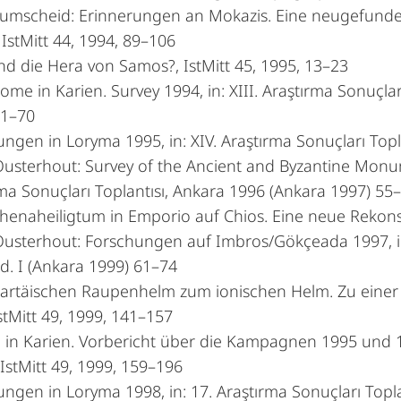
 Rumscheid: Erinnerungen an Mokazis. Eine neugefund
 IstMitt 44, 1994, 89–106
d die Hera von Samos?, IstMitt 45, 1995, 13–23
me in Karien. Survey 1994, in: XIII. Araştırma Sonuçları
51–70
ngen in Loryma 1995, in: XIV. Araştırma Sonuçları Top
 Ousterhout: Survey of the Ancient and Byzantine Monu
ma Sonuçları Toplantısı, Ankara 1996 (Ankara 1997) 55
henaheiligtum in Emporio auf Chios. Eine neue Rekon
Ousterhout: Forschungen auf Imbros/Gökçeada 1997, in:
d. I (Ankara 1999) 61–74
artäischen Raupenhelm zum ionischen Helm. Zu eine
IstMitt 49, 1999, 141–157
 in Karien. Vorbericht über die Kampagnen 1995 und 1
IstMitt 49, 1999, 159–196
ngen in Loryma 1998, in: 17. Araştırma Sonuçları Topla