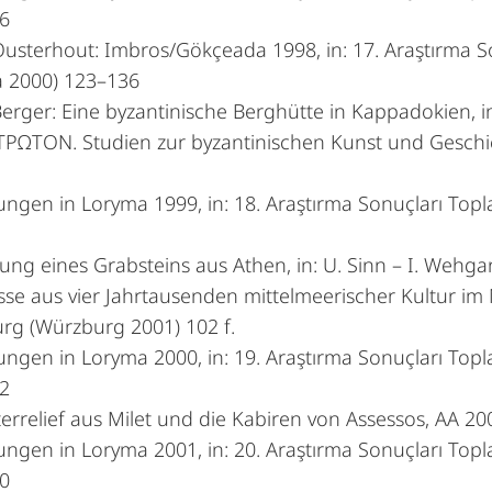
6
Ousterhout: Imbros/Gökçeada 1998, in: 17. Araştırma So
a 2000) 123–136
Berger: Eine byzantinische Berghütte in Kappadokien, in
ΩΤΟΝ. Studien zur byzantinischen Kunst und Geschichte
ngen in Loryma 1999, in: 18. Araştırma Sonuçları Topla
ng eines Grabsteins aus Athen, in: U. Sinn – I. Wehga
sse aus vier Jahrtausenden mittelmeerischer Kultur i
rg (Würzburg 2001) 102 f.
ngen in Loryma 2000, in: 19. Araştırma Sonuçları Topla
2
terrelief aus Milet und die Kabiren von Assessos, AA 20
ngen in Loryma 2001, in: 20. Araştırma Sonuçları Topla
0