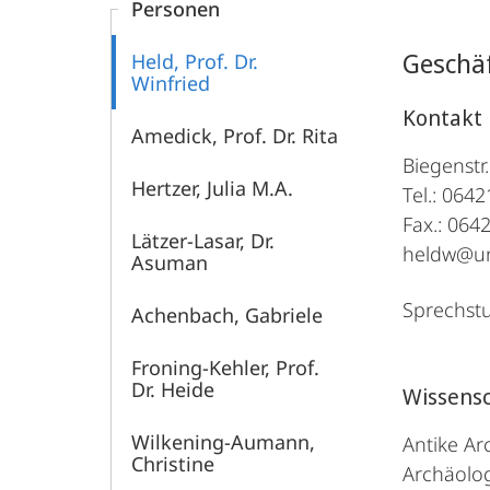
Personen
Geschäf
Held, Prof. Dr.
Winfried
Kontakt
Amedick, Prof. Dr. Rita
Biegenstr
Hertzer, Julia M.A.
Tel.: 064
Fax.: 064
Lätzer-Lasar, Dr.
heldw@u
Asuman
Sprechst
Achenbach, Gabriele
Froning-Kehler, Prof.
Dr. Heide
Wissensc
Wilkening-Aumann,
Antike Ar
Christine
Archäolog