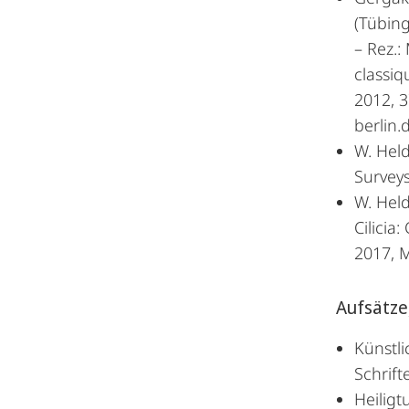
(Tübin
– Rez.:
classiq
2012, 3
berlin.
W. Held
Survey
W. Held
Cilicia
2017, 
Aufsätze
Künstli
Schrift
Heiligt