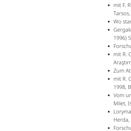
mit F.
Tarsos,
Wo stan
Gergako
1996) 
Forschu
mit R.
Araştır
Zum At
mit R. 
1998, B
Vom ur
Milet, 
Loryma
Herda, 
Forschu