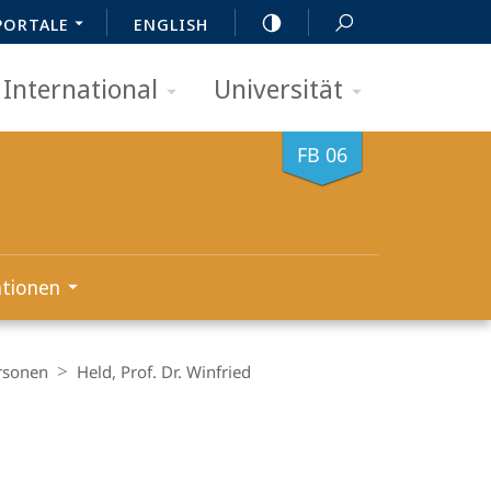
PORTALE
ENGLISH
International
Universität
FB 06
ationen
rsonen
Held, Prof. Dr. Winfried