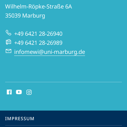
Institut
und
Wilhelm-Röpke-Straße 6A
für
Informationen
35039
Marburg
Medienwissenschaft
zur
+49 6421 28-26940
Website
+49 6421 28-26989
infomewi@uni-marburg.de
Social
Media
Kontakte
Service-
IMPRESSUM
Navigation