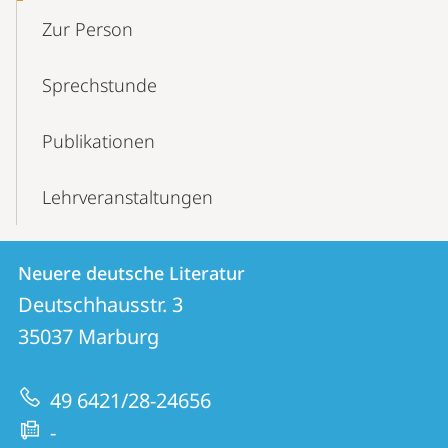
Zur Person
Sprechstunde
Publikationen
Lehrveranstaltungen
Kontakt
Kontaktinformationen
Neuere deutsche Literatur
Neuere
und
Deutschhausstr. 3
deutsche
Informationen
35037
Marburg
Literatur
zur
49 6421/28-24656
Website
-