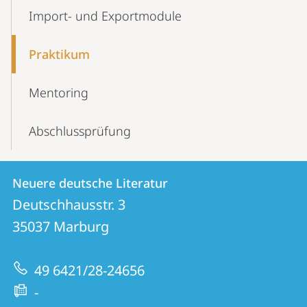
Import- und Exportmodule
Praktikum
Mentoring
Abschlussprüfung
Kontakt
Kontaktinformationen
Neuere deutsche Literatur
Neuere
und
Deutschhausstr. 3
deutsche
Informationen
35037
Marburg
Literatur
zur
49 6421/28-24656
Website
-