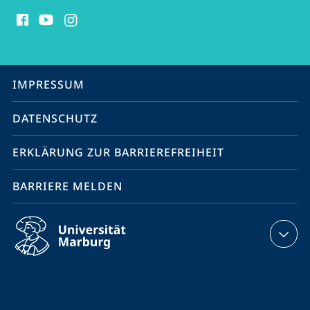
Social
Media
Kontakte
Service-
IMPRESSUM
Navigation
DATENSCHUTZ
ERKLÄRUNG ZUR BARRIEREFREIHEIT
BARRIERE MELDEN