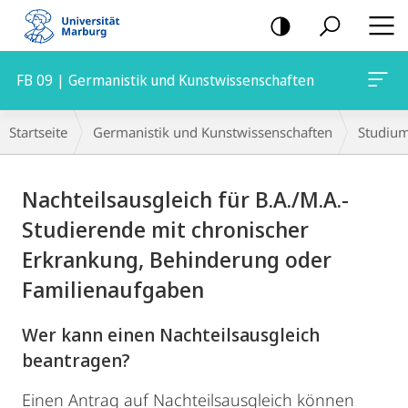
Mobile-
Navigation
FB 09 | Germanistik und Kunstwissenschaften
Breadcrumb-
Startseite
Germanistik und Kunstwissenschaften
Studiu
Navigation
Hauptinhalt
Nachteilsausgleich für B.A./M.A.-
Studierende mit chronischer
Erkrankung, Behinderung oder
Familienaufgaben
Wer kann einen Nachteilsausgleich
beantragen?
Einen Antrag auf Nachteilsausgleich können