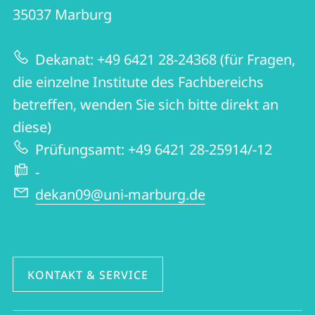
09
Informationen
35037
Marburg
|
zur
Germanistik
Dekanat: +49 6421 28-24368 (für Fragen,
Website
und
die einzelne Institute des Fachbereichs
Kunstwissenschaften
betreffen, wenden Sie sich bitte direkt an
diese)
Prüfungsamt: +49 6421 28-25914/-12
-
dekan09@uni-marburg.de
KONTAKT & SERVICE