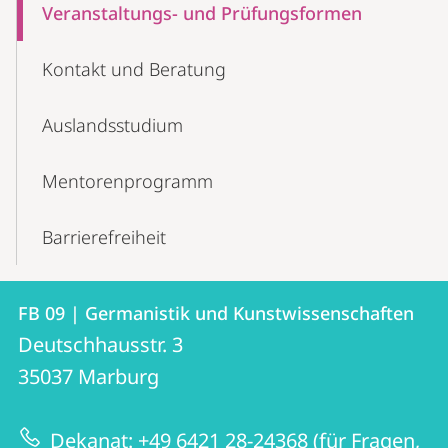
Veranstaltungs- und Prüfungsformen
Kontakt und Beratung
Auslandsstudium
Mentorenprogramm
Barrierefreiheit
Kontakt
Kontaktinformationen
FB 09 | Germanistik und Kunstwissenschaften
FB
und
Deutschhausstr. 3
09
Informationen
35037
Marburg
|
zur
Germanistik
Dekanat: +49 6421 28-24368 (für Fragen,