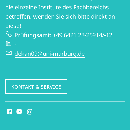
Website
und
die einzelne Institute des Fachbereichs
Kunstwissenschaften
betreffen, wenden Sie sich bitte direkt an
diese)
Prüfungsamt: +49 6421 28-25914/-12
-
dekan09@uni-marburg.de
KONTAKT & SERVICE
Social
Media
Kontakte