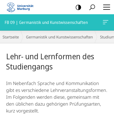
Mobile-
Navigation
FB 09 | Germanistik und Kunstwissenschaften
Breadcrumb-
Startseite
Germanistik und Kunstwissenschaften
Studiu
Navigation
Hauptinhalt
Lehr- und Lernformen des
Studiengangs
Im Nebenfach Sprache und Kommunikation
gibt es verschiedene Lehrveranstaltungsformen.
Im Folgenden werden diese, gemeinsam mit
den üblichen dazu gehörigen Prüfungsarten,
kurz vorgestellt.