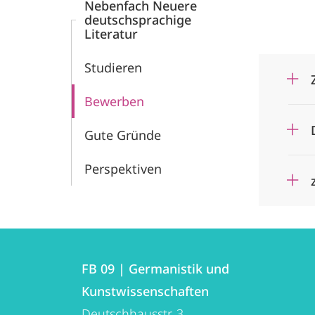
Nebenfach Neuere
deutschsprachige
Literatur
Studieren
Bewerben
Gute Gründe
Perspektiven
Kontakt
Kontaktinformationen
und
FB 09 | Germanistik und
FB
Kunstwissenschaften
Informationen
09
Deutschhausstr. 3