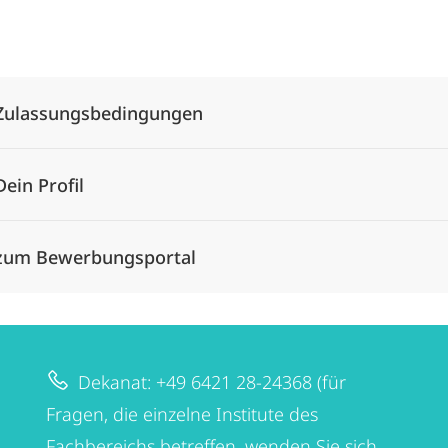
Alle Elemente ausklappen
Zulassungsbedingungen
Dein Profil
zum Bewerbungsportal
Dekanat: +49 6421 28-24368 (für
Fragen, die einzelne Institute des
Fachbereichs betreffen, wenden Sie sich