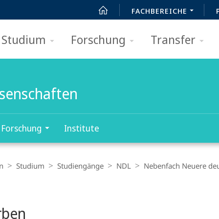
FACHBEREICHE
Studium
Forschung
Transfer
ssenschaften
Forschung
Institute
n
Studium
Studiengänge
NDL
Nebenfach Neuere deu
t
rben