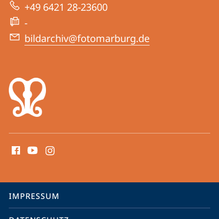
Website
-
+49 6421 28-23600
Bildarchiv
-
Foto
bildarchiv@fotomarburg.de
Marburg
Social
Media
Kontakte
Service-
IMPRESSUM
Navigation