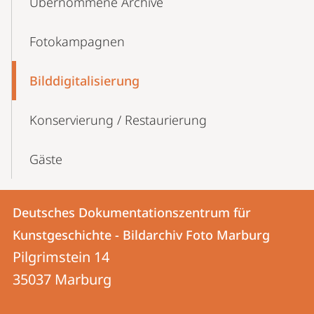
Übernommene Archive
Fotokampagnen
Bilddigitalisierung
Konservierung / Restaurierung
Gäste
Kontakt
Kontaktinformationen
Deutsches Dokumentationszentrum für
Deutsches
und
Kunstgeschichte - Bildarchiv Foto Marburg
Dokumentationszentrum
Informationen
Pilgrimstein 14
für
35037
Marburg
zur
Kunstgeschichte