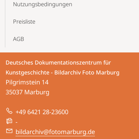
Nutzungs­bedingungen
Preisliste
AGB
Kontakt
Kontaktinformationen
Deutsches Dokumentationszentrum für
Deutsches
und
Kunstgeschichte - Bildarchiv Foto Marburg
Dokumentationszentrum
Informationen
Pilgrimstein 14
für
35037
Marburg
zur
Kunstgeschichte
Website
-
+49 6421 28-23600
Bildarchiv
-
Foto
bildarchiv@fotomarburg.de