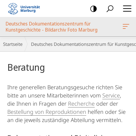
Mobile-
Navigation
Deutsches Dokumentationszentrum für
oto Marburg
Kunstgeschichte - Bildarchiv Foto Marburg
Breadcrumb-
Startseite
Deutsches Dokumentationszentrum für Kunstgesch
Navigation
Hauptinhalt
Beratung
Ihre generellen Beratungsgesuche richten Sie
bitte an unsere Mitarbeiterinnen vom
Service
,
die Ihnen in Fragen der
Recherche
oder der
Bestellung von Reproduktionen
helfen oder Sie
an die jeweils zuständige Abteilung vermitteln.