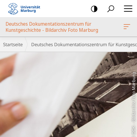
Mobile-
Navigation
Deutsches Dokumentationszentrum für
oto Marburg
Kunstgeschichte - Bildarchiv Foto Marburg
Hauptinhalt
Breadcrumb-
Startseite
Deutsches Dokumentationszentrum für Kunstgesch
Navigation
© DDK - Bildarchiv Foto Marburg