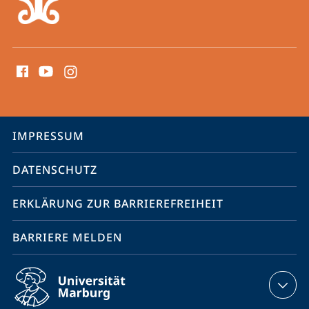
Social
Media
Kontakte
Service-
IMPRESSUM
Navigation
DATENSCHUTZ
ERKLÄRUNG ZUR BARRIEREFREIHEIT
BARRIERE MELDEN