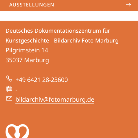
AUSSTELLUNGEN
Kontakt
Kontaktinformationen
Deutsches Dokumentationszentrum für
Deutsches
und
Kunstgeschichte - Bildarchiv Foto Marburg
Dokumentationszentrum
Informationen
Pilgrimstein 14
für
35037
Marburg
zur
Kunstgeschichte
Website
-
+49 6421 28-23600
Bildarchiv
-
Foto
bildarchiv@fotomarburg.de
Marburg