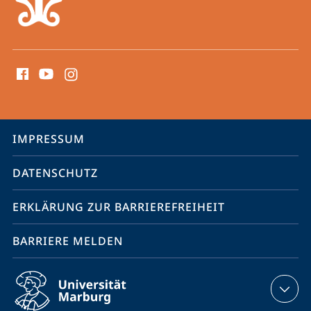
Social
Media
Kontakte
Service-
IMPRESSUM
Navigation
DATENSCHUTZ
ERKLÄRUNG ZUR BARRIEREFREIHEIT
BARRIERE MELDEN