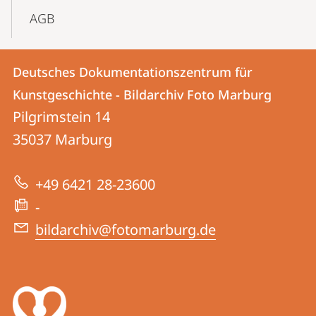
AGB
Kontakt
Kontaktinformationen
Deutsches Dokumentationszentrum für
Deutsches
und
Kunstgeschichte - Bildarchiv Foto Marburg
Dokumentationszentrum
Informationen
Pilgrimstein 14
für
35037
Marburg
zur
Kunstgeschichte
Website
-
+49 6421 28-23600
Bildarchiv
-
Foto
bildarchiv@fotomarburg.de
Marburg