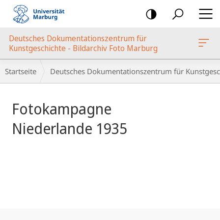
Mobile-
Navigation
Deutsches Dokumentationszentrum für
oto Marburg
Kunstgeschichte - Bildarchiv Foto Marburg
Hauptinhalt
Breadcrumb-
Startseite
Deutsches Dokumentationszentrum für Kunstgesch
Navigation
Fotokampagne
Niederlande 1935