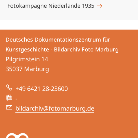
Fotokampagne Niederlande 1935
Kontakt
Kontaktinformationen
Deutsches Dokumentationszentrum für
Deutsches
und
Kunstgeschichte - Bildarchiv Foto Marburg
Dokumentationszentrum
Informationen
Pilgrimstein 14
für
35037
Marburg
zur
Kunstgeschichte
Website
-
+49 6421 28-23600
Bildarchiv
-
Foto
bildarchiv@fotomarburg.de
Marburg