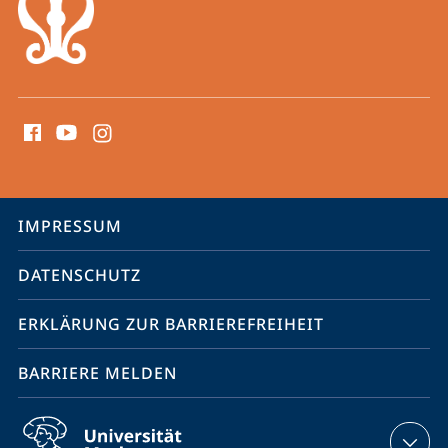
Social
Media
Kontakte
Service-
IMPRESSUM
Navigation
DATENSCHUTZ
ERKLÄRUNG ZUR BARRIEREFREIHEIT
BARRIERE MELDEN