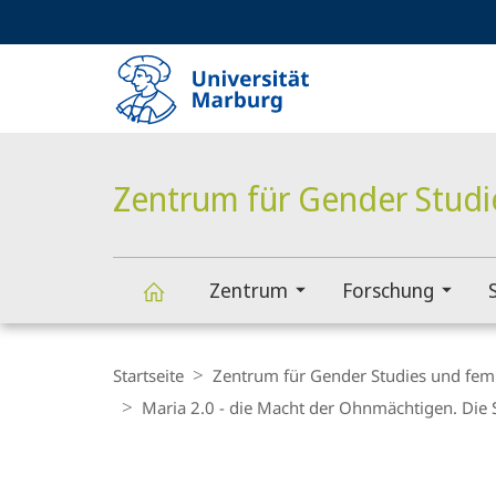
Service-
HIGH-CONTRAST VERSION
SUCHE UND SUCHERGEBNIS
Navigation
Haupt-
Navigation
Zentrum für Gender Studi
Zentrum
Forschung
Zentrum
Breadcrumb-
Navigation
Startseite
Zentrum für Gender Studies und fem
für
Maria 2.0 - die Macht der Ohnmächtigen. Die 
Gender
Hauptinhalt