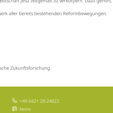
 Botschaft Jesu zeitgemäß zu verkörpern. Dazu gehört
zwerk aller bereits bestehenden Reformbewegungen.
ische Zukunftsforschung
+49 6421 28-24823
keine