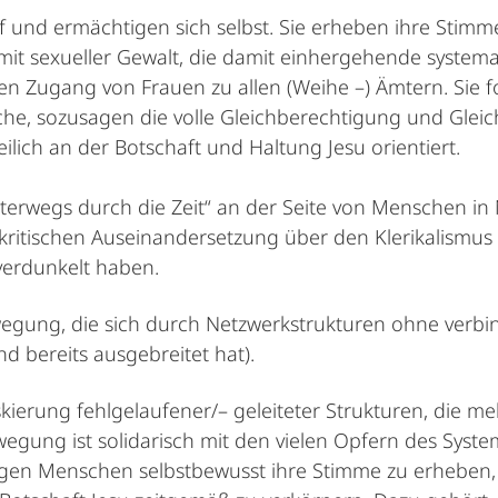
uf und ermächtigen sich selbst. Sie erheben ihre Sti
 mit sexueller Gewalt, die damit einhergehende syste
en Zugang von Frauen zu allen (Weihe –) Ämtern. Sie 
rche, sozusagen die volle Gleichberechtigung und Glei
eilich an der Botschaft und Haltung Jesu orientiert.
„unterwegs durch die Zeit“ an der Seite von Menschen 
kritischen Auseinandersetzung über den Klerikalismus 
verdunkelt haben.
ewegung, die sich durch Netzwerkstrukturen ohne verbin
d bereits ausgebreitet hat).
ierung fehlgelaufener/– geleiteter Strukturen, die meh
gung ist solidarisch mit den vielen Opfern des Systems
igen Menschen selbstbewusst ihre Stimme zu erheben, 