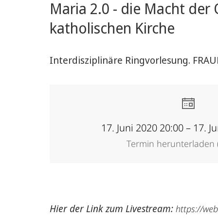
Maria 2.0 - die Macht der
Studies
katholischen Kirche
und
feministische
Interdisziplinäre Ringvorlesung. FR
Zukunftsforschung
17. Juni 2020 20:00 – 17. J
Termin herunterladen (
Hier der Link zum Livestream:
https://we