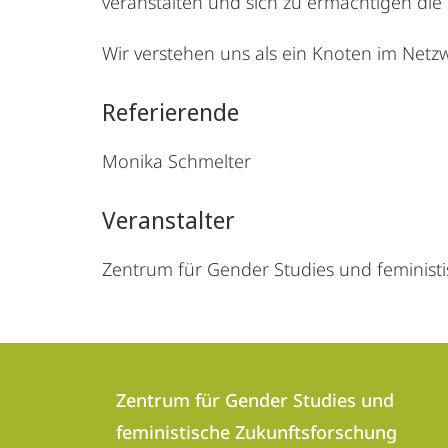
veranstalten und sich zu ermächtigen die
Wir verstehen uns als ein Knoten im Net
Referierende
Monika Schmelter
Veranstalter
Zentrum für Gender Studies und feminist
Kontakt
Kontaktinformationen
und
Zentrum für Gender Studies und
Zentrum
feministische Zukunftsforschung
Informationen