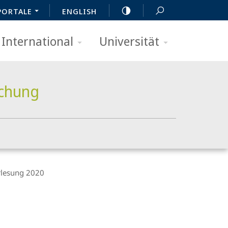
PORTALE
ENGLISH
International
Universität
schung
rlesung 2020