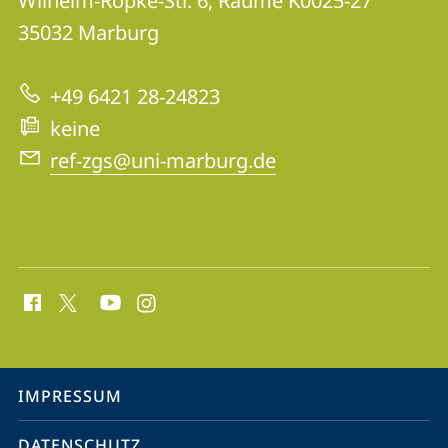
Informationen
Wilhelm-Röpke-Str. 6, Räume K0025-27
Gender
35032
Marburg
zur
Studies
Website
und
+49 6421 28-24823
feministische
keine
Zukunftsforschung
ref-zgs@uni-marburg.de
Social
Media
Kontakte
Service-
IMPRESSUM
Navigation
DATENSCHUTZ