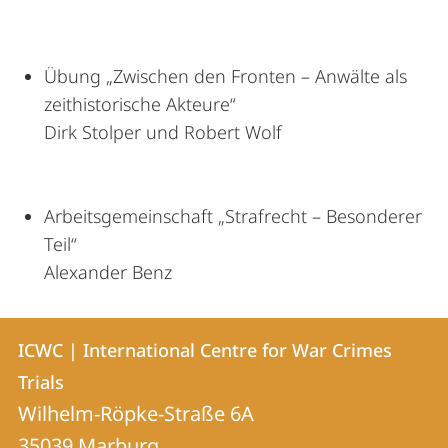
Übung „Zwischen den Fronten – Anwälte als
zeithistorische Akteure“
Dirk Stolper und Robert Wolf
Arbeitsgemeinschaft „Strafrecht – Besonderer
Teil“
Alexander Benz
Kontakt
Kontaktinformationen
ICWC | International Centre for War Crimes
ICWC
und
Trials
|
Informationen
Wilhelm-Röpke-Straße 6A
International
35039
Marburg