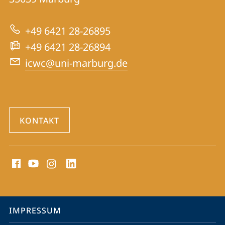
zur
Centre
Website
for
+49 6421 28-26895
War
+49 6421 28-26894
Crimes
icwc@uni-marburg.de
Trials
KONTAKT
Social
Media
Kontakte
Service-
IMPRESSUM
Navigation