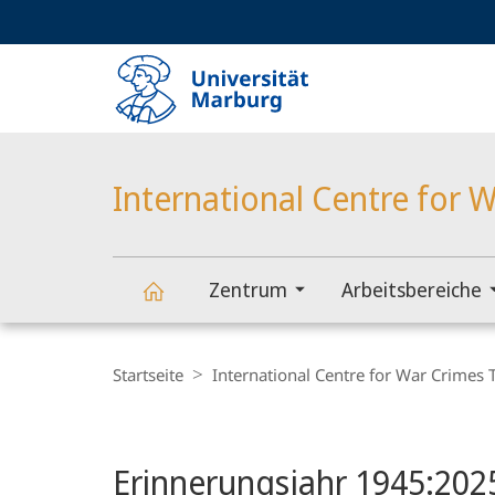
Service-
HIGH-CONTRAST VERSION
SUCHE UND SUCHERGEBNIS
Navigation
Haupt-
Navigation
International Centre for W
Zentrum
Arbeitsbereiche
International
Breadcrumb-
Navigation
Startseite
International Centre for War Crimes T
Centre
for
Erinnerungsjahr 1945:202