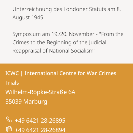
Unterzeichnung des Londoner Statuts am 8.
August 1945
Symposium am 19./20. November - "From the
Crimes to the Beginning of the Judicial
Reappraisal of National Socialism"
Kontakt
Kontaktinformationen
ICWC | International Centre for War Crimes
ICWC
und
Trials
|
Informationen
Wilhelm-Röpke-Straße 6A
International
35039
Marburg
zur
Centre
Website
for
+49 6421 28-26895
War
+49 6421 28-26894