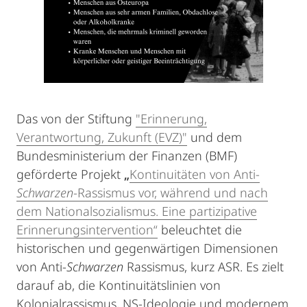
Das von der Stiftung
"Erinnerung,
Verantwortung, Zukunft (EVZ)"
und dem
Bundesministerium der Finanzen (BMF)
geförderte Projekt
„
Kontinuitäten von Anti-
Schwarzen
-Rassismus vor, während und nach
dem Nationalsozialismus. Eine partizipative
Erinnerungsintervention“
beleuchtet die
historischen und gegenwärtigen Dimensionen
von Anti-
Schwarzen
Rassismus, kurz ASR. Es zielt
darauf ab, die Kontinuitätslinien von
Kolonialrassismus, NS-Ideologie und modernem