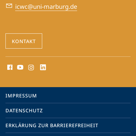
Crimes
icwc@uni-marburg.de
Trials
KONTAKT
Social
Media
Kontakte
Service-
IMPRESSUM
Navigation
DATENSCHUTZ
ERKLÄRUNG ZUR BARRIEREFREIHEIT