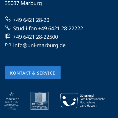
Informationen
35037
Marburg
Marburg
zur
+49 6421 28-20
Website
Stud-i-fon +49 6421 28-22222
+49 6421 28-22500
info@uni-marburg.de
KONTAKT & SERVICE
Mobile-
Service-
Navigation
und