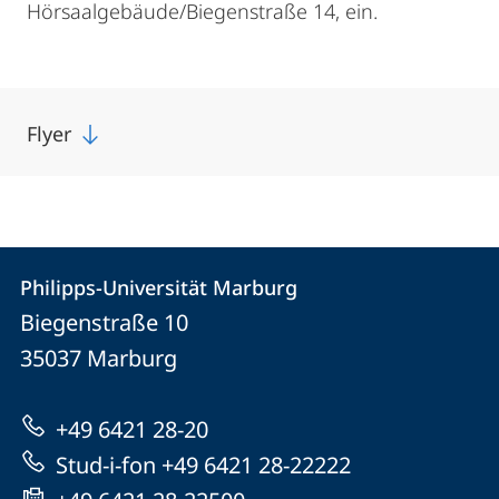
Hörsaalgebäude/Biegenstraße 14, ein.
Flyer
Kontakt
Kontaktinformationen
Philipps-Universität Marburg
Philipps-
und
Biegenstraße 10
Universität
Informationen
35037
Marburg
Marburg
zur
+49 6421 28-20
Website
Stud-i-fon +49 6421 28-22222