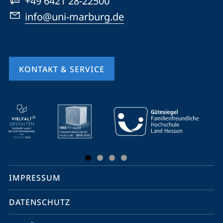
+49 6421 28-22500
info@uni-marburg.de
KONTAKT & SERVICE
Mobile-
Service-
Navigation
und
Social
IMPRESSUM
Media
Kontakte
DATENSCHUTZ