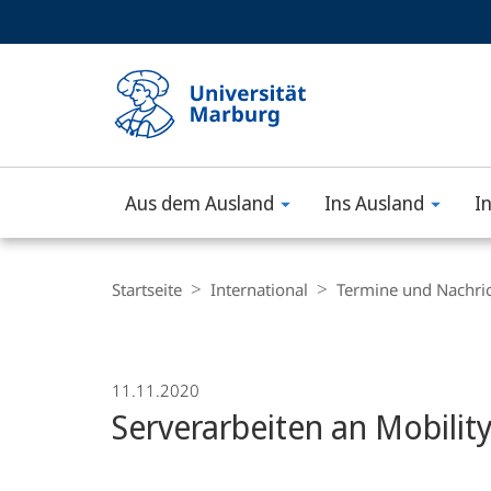
Service-
HIGH-CONTRAST VERSION
SUCHE UND SUCHERGEBNIS
Navigation
Haupt-
Navigation
Aus dem Ausland
Ins Ausland
I
Philipps-
Universität
Breadcrumb-
Navigation
Startseite
International
Termine und Nachri
Marburg
11.11.2020
Serverarbeiten an Mobilit