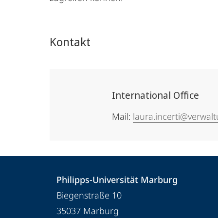
Kontakt
International Office
Mail:
laura.incerti@verwal
Kontakt
Kontaktinformationen
Philipps-Universität Marburg
und
Philipps-
Biegenstraße 10
Informationen
Universität
35037
Marburg