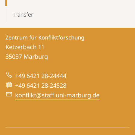
Transfer
Kontakt
Kontaktinformationen
Zentrum für Konfliktforschung
Zentrum
und
Ketzerbach 11
für
Informationen
35037
Marburg
Konfliktforschung
zur
+49 6421 28-24444
Website
+49 6421 28-24528
konflikt@staff.uni-marburg.de
Social