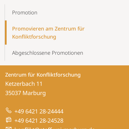
Mobile-
Content-
Promotion
Navigation
Promovieren am Zentrum für
Konfliktforschung
Abgeschlossene Promotionen
Kontakt
Kontaktinformationen
Zentrum für Konfliktforschung
Zentrum
und
Ketzerbach 11
für
Informationen
35037
Marburg
Konfliktforschung
zur
+49 6421 28-24444
Website
+49 6421 28-24528