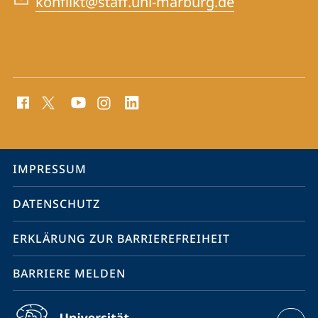
konflikt@staff.uni-marburg.de
Social
Media
Kontakte
Service-
IMPRESSUM
Navigation
DATENSCHUTZ
ERKLÄRUNG ZUR BARRIEREFREIHEIT
BARRIERE MELDEN