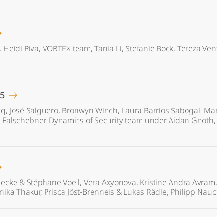
 Heidi Piva, VORTEX team, Tania Li, Stefanie Bock, Tereza Vent
25
, José Salguero, Bronwyn Winch, Laura Barrios Sabogal, Ma
 Falschebner, Dynamics of Security team under Aidan Gnoth, P
üdecke & Stéphane Voell, Vera Axyonova, Kristine Andra Avram
nika Thakur, Prisca Jöst-Brenneis & Lukas Rädle, Philipp Nau