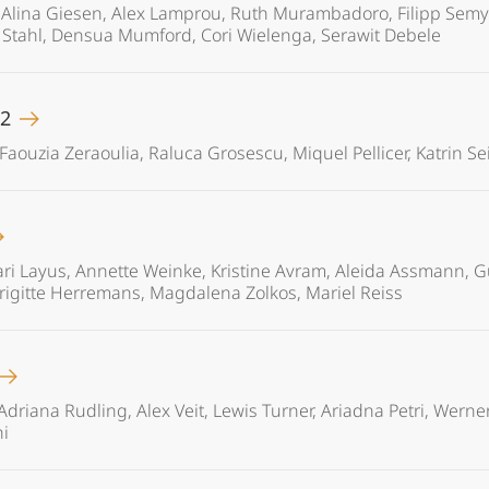
l, Alina Giesen, Alex Lamprou, Ruth Murambadoro, Filipp Semyo
a Stahl, Densua Mumford, Cori Wielenga, Serawit Debele
22
, Faouzia Zeraoulia, Raluca Grosescu, Miquel Pellicer, Katrin Se
ri Layus, Annette Weinke, Kristine Avram, Aleida Assmann, Gü
Brigitte Herremans, Magdalena Zolkos, Mariel Reiss
riana Rudling, Alex Veit, Lewis Turner, Ariadna Petri, Werner 
hi