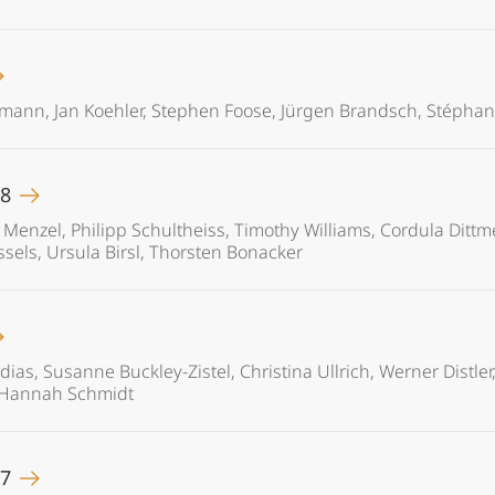
emann, Jan Koehler, Stephen Foose, Jürgen Brandsch, Stéphane
18
Menzel, Philipp Schultheiss, Timothy Williams, Cordula Dittmer
els, Ursula Birsl, Thorsten Bonacker
dias, Susanne Buckley-Zistel, Christina Ullrich, Werner Distler
, Hannah Schmidt
17