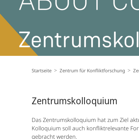
Breadcrumb-
Navigation
Startseite
Zentrum für Konfliktforschung
Ze
Zentrums­kolloquium
Das Zentrumskolloquium hat zum Ziel aktu
Kolloquium soll auch konfliktrelevante F
gebracht werden.