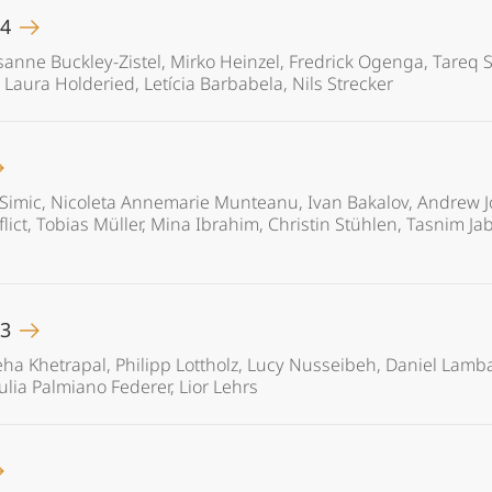
24
usanne Buckley-Zistel, Mirko Heinzel, Fredrick Ogenga, Tareq S
aura Holderied, Letícia Barbabela, Nils Strecker
Simic, Nicoleta Annemarie Munteanu, Ivan Bakalov, Andrew J
lict, Tobias Müller, Mina Ibrahim, Christin Stühlen, Tasnim Ja
23
Neha Khetrapal, Philipp Lottholz, Lucy Nusseibeh, Daniel Lam
ulia Palmiano Federer, Lior Lehrs