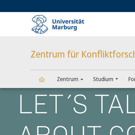
Service-
HIGH-CONTRAST VERSION
SUCHE UND SUCHERGEBNIS
Navigation
Haupt-
Navigation
Zentrum für Konfliktfors
Zentrum
Studium
Fo
Hauptinhalt
Zentrum
für
Konfliktforschung