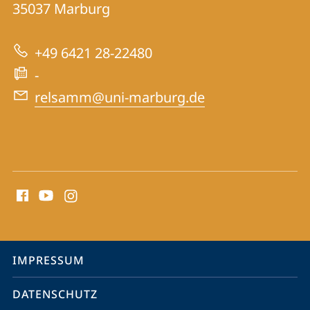
Informationen
35037
Marburg
zur
+49 6421 28-22480
Website
-
relsamm@uni-marburg.de
Social
Media
Kontakte
Service-
IMPRESSUM
Navigation
DATENSCHUTZ