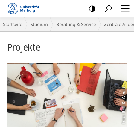
Mobile-
Navigation
Breadcrumb-
Startseite
Studium
Beratung & Service
Zentrale Allg
Navigation
Hauptinhalt
Projekte
Foto: Rolf K. Wegst