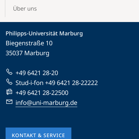
Über uns
Kontakt
Kontaktinformationen
Philipps-Universität Marburg
Philipps-
und
Biegenstraße 10
Universität
Informationen
35037
Marburg
Marburg
zur
+49 6421 28-20
Website
Stud-i-fon +49 6421 28-22222
+49 6421 28-22500
info@uni-marburg.de
KONTAKT & SERVICE