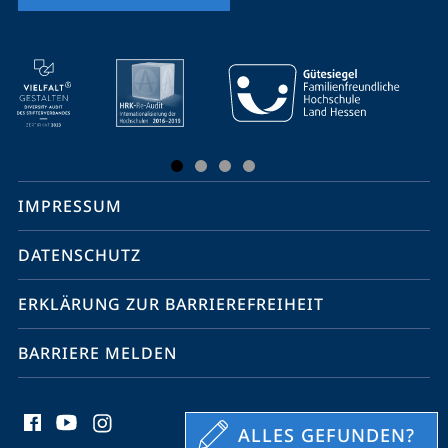
Mobile-
Service-
Navigation
und
Social
IMPRESSUM
Media
Kontakte
DATENSCHUTZ
ERKLÄRUNG ZUR BARRIEREFREIHEIT
BARRIERE MELDEN
ALLES GEFUNDEN?