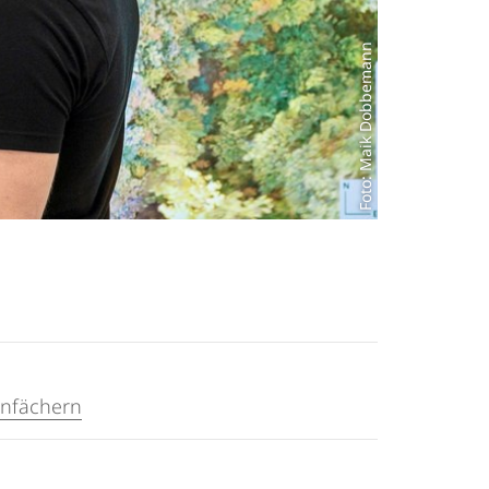
Foto: Maik Dobbemann
nfächern