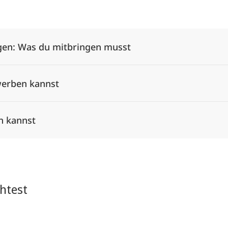
Alle Elemente ausklappen
en: Was du mitbringen musst
werben kannst
n kannst
htest
Alle Elemente ausklappen