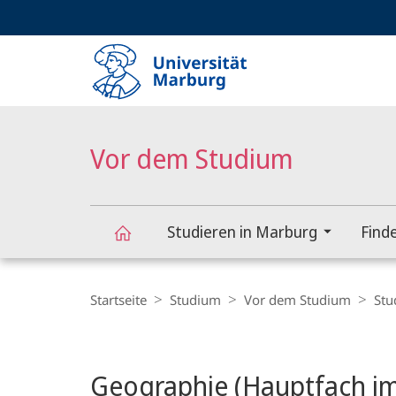
Service-
HIGH-CONTRAST VERSION
SUCHE UND SUCHERGEBNIS
Navigation
Haupt-
Navigation
Vor dem Studium
Studieren in Marburg
Find
Vor
Breadcrumb-
Navigation
Startseite
Studium
Vor dem Studium
Stu
dem
Hauptinhalt
Studium
Geographie (Hauptfach i