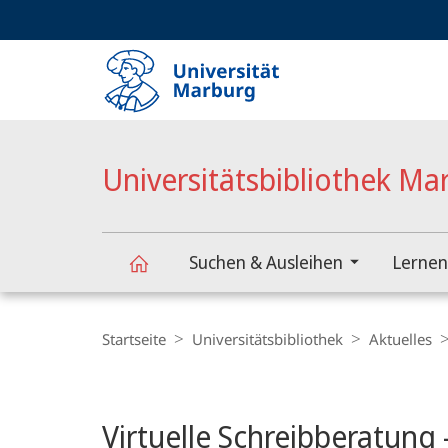
Service-
HIGH-CONTRAST VERSION
SUCHE UND SUCHERGEBNIS
Navigation
Haupt-
Navigation
Universitätsbibliothek Ma
Suchen & Ausleihen
Lernen
Universitätsbibliothek
Breadcrumb-
Navigation
Startseite
Universitätsbibliothek
Aktuelles
Marburg
Hauptinhalt
Virtuelle Schreibberatung