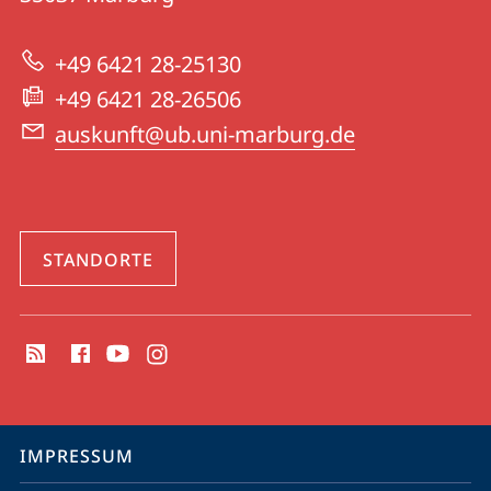
Universitätsbibliothek
zur
Marburg
+49 6421 28-25130
Website
+49 6421 28-26506
auskunft@ub.uni-marburg.de
STANDORTE
Social
Media
Kontakte
Service-
IMPRESSUM
Navigation