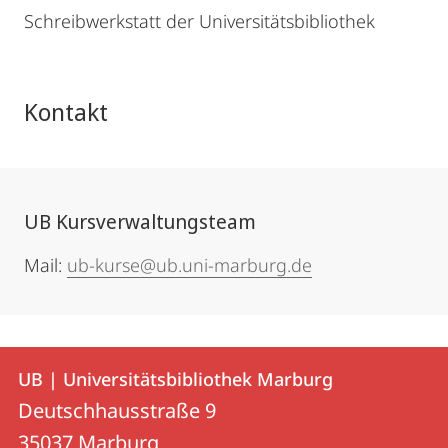
Schreibwerkstatt der Universitätsbibliothek
Kontakt
UB Kursverwaltungsteam
Mail:
ub-kurse@ub.uni-marburg.de
Kontakt
Kontaktinformationen
UB | Universitätsbibliothek Marburg
UB
und
Deutschhausstraße 9
|
Informationen
35037
Marburg