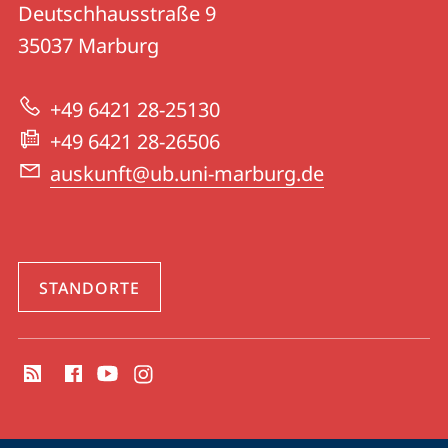
und
Deutschhausstraße 9
|
Informationen
35037
Marburg
Universitätsbibliothek
zur
Marburg
+49 6421 28-25130
Website
+49 6421 28-26506
auskunft@ub.uni-marburg.de
STANDORTE
Social
Media
Kontakte